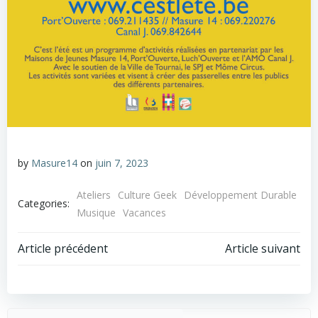
by
Masure14
on
juin 7, 2023
Ateliers
Culture Geek
Développement Durable
Categories:
Musique
Vacances
Post
Post
Article précédent
Article suivant
navigation
navigation
Recher