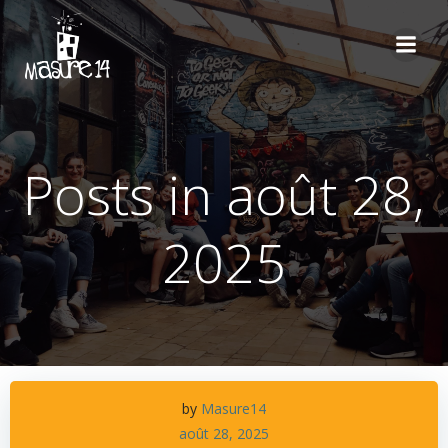
Aller
au
contenu
Posts in août 28,
2025
by
Masure14
août 28, 2025