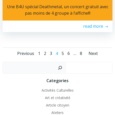
Une B4U spécial Deathmetal, un concert gratuit avec
pas moins de 4 groupe à l’affiche!!!
read more
Posts
Posts
Posts
Page
Page
Page
Page
Page
Page
Page
Previous
1
2
3
4
5
6
…
8
Next
navigation
navigation
navig
Recher
Categories
Activités Culturelles
Art et créativité
Article citoyen
Ateliers